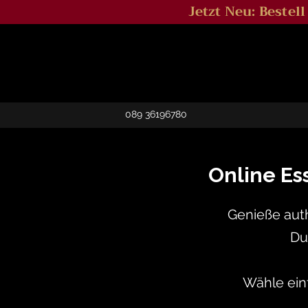
Jetzt Neu: Bestel
089 36196780
Online Es
Genieße auth
Du
Wähle ein