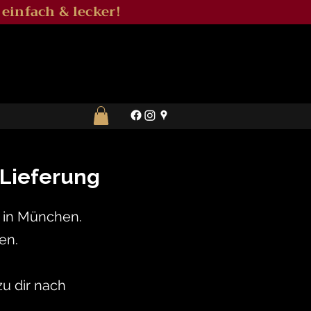
 einfach & lecker!
 Lieferung
k in München.
en.
u dir nach