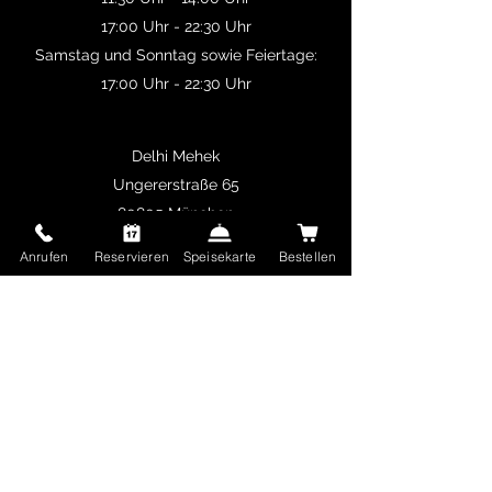
17:00 Uhr - 22:30 Uhr
Samstag und Sonntag sowie Feiertage:
17:00 Uhr - 22:30 Uhr
Delhi Mehek
Ungererstraße 65
80805 München
Deutschland
Anrufen
Reservieren
Speisekarte
Bestellen
info@delhimehek.de
089 36196780
Impressum
AGB
Datenschutz