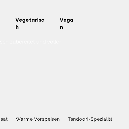
Vegetarisc
Vega
h
n
sch zubereitet und voller
aat
Warme Vorspeisen
Tandoori-Spezialitä...
Ch