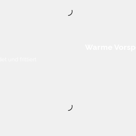
Warme Vorsp
 und frittiert