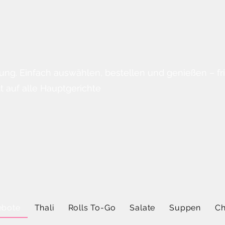
ung. Einfach auswählen, bestellen und genießen – fri
 auf alle Hauptgerichte
bote
Thali
Rolls To-Go
Salate
Suppen
Ch