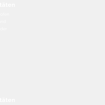
täten
mofen
und
oder
täten