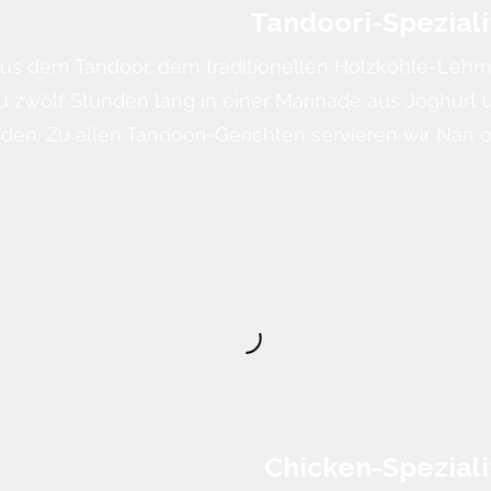
Tandoori-Speziali
 aus dem Tandoor, dem traditionellen Holzkohle-Leh
zu zwölf Stunden lang in einer Marinade aus Joghurt 
den. Zu allen Tandoori-Gerichten servieren wir Nan 
Chicken-Speziali