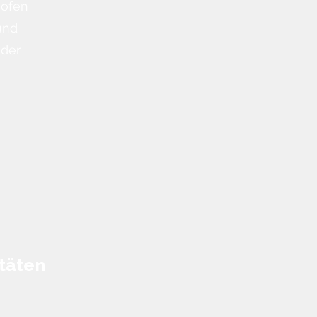
mofen
und
oder
täten