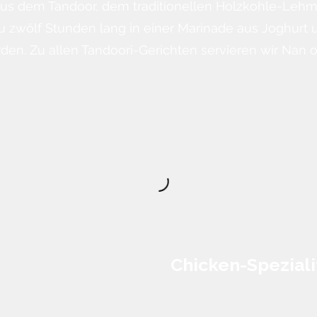
 aus dem Tandoor, dem traditionellen Holzkohle-Leh
zu zwölf Stunden lang in einer Marinade aus Joghurt 
den. Zu allen Tandoori-Gerichten servieren wir Nan 
Chicken-Speziali