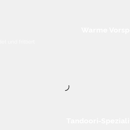
Warme Vorsp
 und frittiert
Tandoori-Speziali