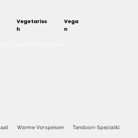
Vegetarisc
Vega
h
n
sch zubereitet und voller
aat
Warme Vorspeisen
Tandoori-Spezialitä...
Ch