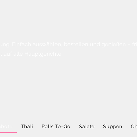
ung. Einfach auswählen, bestellen und genießen – fri
 auf alle Hauptgerichte
bote
Thali
Rolls To-Go
Salate
Suppen
Ch