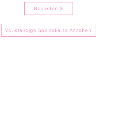
Bestellen
Vollständige Speisekarte Ansehen
Delhi Mehek ist eines der ältesten
indischen Restaurants in München-
Schwabing und bietet seit 2002
authentische indische Küche.
Gäste genießen unsere Speisen vor Ort im
Restaurant, zum Mitnehmen oder per
Online-Bestellung zur Abholung und
Lieferung.
Delhi Mehek ist ideal für Familienessen,
private Feiern, Geschäftsessen und
Firmenveranstaltungen.