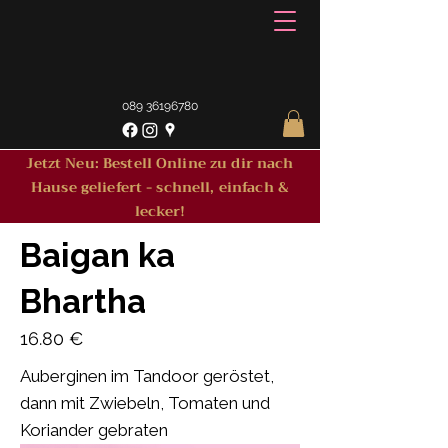
089 36196780
Jetzt Neu: Bestell Online zu dir nach
Hause geliefert - schnell, einfach &
lecker!
Baigan ka
Bhartha
16.80 €
Auberginen im Tandoor geröstet,
dann mit Zwiebeln, Tomaten und
Koriander gebraten