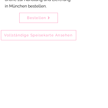
in München bestellen.
Bestellen
Vollständige Speisekarte Ansehen
Delhi Mehek ist eines der ältesten
indischen Restaurants in München-
Schwabing und bietet seit 2002
authentische indische Küche.
Gäste genießen unsere Speisen vor Ort im
Restaurant, zum Mitnehmen oder per
Online-Bestellung zur Abholung und
Lieferung.
Delhi Mehek ist ideal für Familienessen,