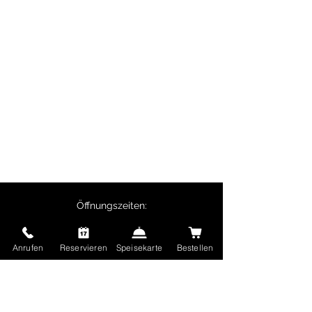
private Feiern, Geschäftsessen und
Firmenveranstaltungen.
Besonders beliebt sind Biryani-Gerichte,
Butter Chicken, Chicken Tikka sowie
vegetarische Spezialitäten wie Palak
Paneer.
Selbstabholer erhalten 10% Rabatt auf
Hauptgerichte und ab 50 € Bestellwert ist
die Lieferung kostenlos.
Öffnungszeiten:
Montag - Freitag:
11:30 Uhr - 14:00 Uhr
Anrufen
Reservieren
Speisekarte
Bestellen
17:00 Uhr - 22:30 Uhr
Samstag und Sonntag sowie Feiertage:
17:00 Uhr - 22:30 Uhr