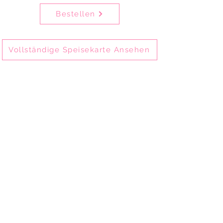
Bestellen
Vollständige Speisekarte Ansehen
Delhi Mehek ist eines der ältesten
indischen Restaurants in München-
Schwabing und bietet seit 2002
authentische indische Küche.
Gäste genießen unsere Speisen vor Ort im
Restaurant, zum Mitnehmen oder per
Online-Bestellung zur Abholung und
Lieferung.
Delhi Mehek ist ideal für Familienessen,
private Feiern, Geschäftsessen und
Firmenveranstaltungen.