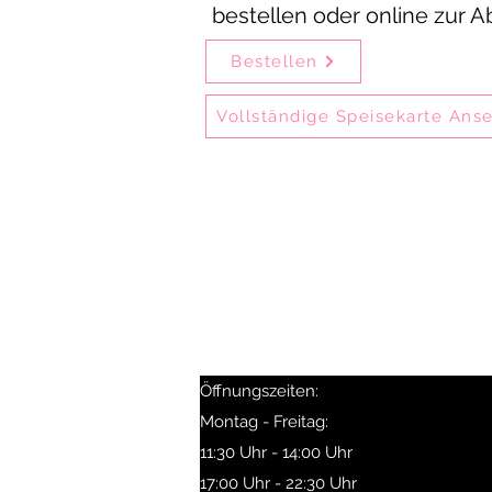
bestellen oder online zur 
Bestellen
Vollständige Speisekarte Ans
Delhi Mehek ist eines der ältest
Gäste genießen unsere Speisen
Delhi Mehek ist i
Besonders beliebt sind Birya
Selbstabholer erhal
Öffnungszeiten:
Montag - Freitag:
11:30 Uhr - 14:00 Uhr
17:00 Uhr - 22:30 Uhr