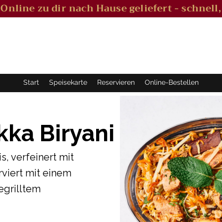
l Online zu dir nach Hause geliefert - schnell,
Start
Speisekarte
Reservieren
Online-Bestellen
kka Biryani
, verfeinert mit
viert mit einem
egrilltem