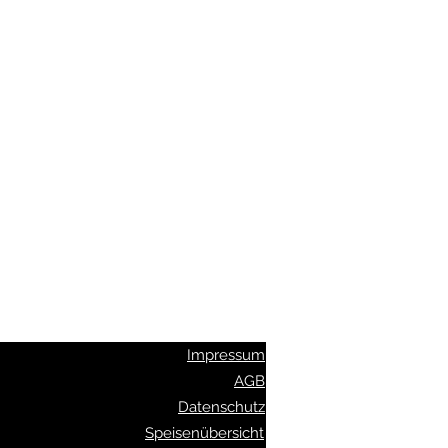
2002 authentische indische Küche.
ng zur Abholung und Lieferung.
enveranstaltungen.
ezialitäten wie Palak Paneer.
Lieferung kostenlos.
Impressum
AGB
Datenschutz
Speisenübersicht