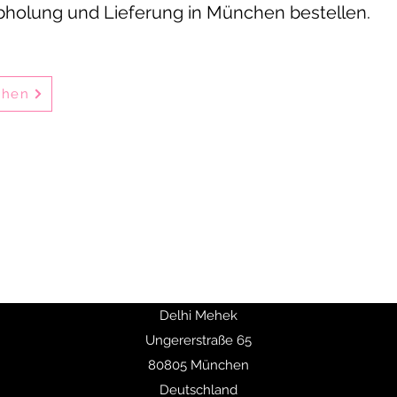
Abholung und Lieferung in München bestellen.
ehen
en indischen Restaurants in München-Schwabing und bietet seit 
 vor Ort im Restaurant, zum Mitnehmen oder per Online-Bestellu
deal für Familienessen, private Feiern, Geschäftsessen und Firm
ni-Gerichte, Butter Chicken, Chicken Tikka sowie vegetarische Sp
ten 10% Rabatt auf Hauptgerichte und ab 50 € Bestellwert ist die 
Delhi Mehek
Ungererstraße 65
80805 München
Deutschland