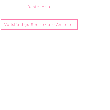
Bestellen
Vollständige Speisekarte Ansehen
Delhi Mehek ist eines der ältesten
indischen Restaurants in München-
Schwabing und bietet seit 2002
authentische indische Küche.
Gäste genießen unsere Speisen vor Ort im
Restaurant, zum Mitnehmen oder per
Online-Bestellung zur Abholung und
Lieferung.
Delhi Mehek ist ideal für Familienessen,
private Feiern, Geschäftsessen und
Firmenveranstaltungen.