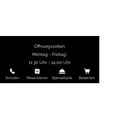
Paneer.
Selbstabholer erhalten 10% Rabatt auf
Hauptgerichte und ab 50 € Bestellwert ist
die Lieferung kostenlos.
Öffnungszeiten:
Montag - Freitag:
11:30 Uhr - 14:00 Uhr
17:00 Uhr - 22:30 Uhr
Anrufen
Reservieren
Speisekarte
Bestellen
Samstag und Sonntag sowie Feiertage:
17:00 Uhr - 22:30 Uhr
Delhi Mehek
Ungererstraße 65
80805 München
Deutschland