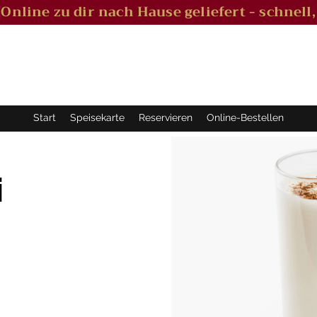
l Online zu dir nach Hause geliefert - schnell,
Start
Speisekarte
Reservieren
Online-Bestellen
i