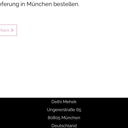
eferung in München bestellen.
ehen
en indischen Restaurants in München-Schwabing und bietet seit 
 vor Ort im Restaurant, zum Mitnehmen oder per Online-Bestellu
deal für Familienessen, private Feiern, Geschäftsessen und Firm
ni-Gerichte, Butter Chicken, Chicken Tikka sowie vegetarische Sp
ten 10% Rabatt auf Hauptgerichte und ab 50 € Bestellwert ist die 
Delhi Mehek
Ungererstraße 65
80805 München
Deutschland