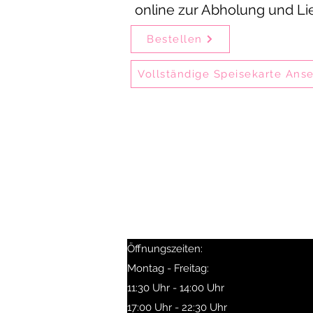
online zur Abholung und Li
Bestellen
Vollständige Speisekarte Ans
Delhi Mehek ist eines der ältest
Gäste genießen unsere Speisen
Delhi Mehek ist i
Besonders beliebt sind Birya
Selbstabholer erhal
Öffnungszeiten:
Montag - Freitag:
11:30 Uhr - 14:00 Uhr
17:00 Uhr - 22:30 Uhr