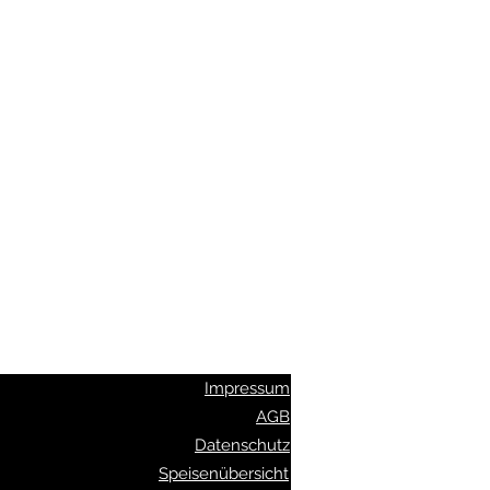
2002 authentische indische Küche.
ng zur Abholung und Lieferung.
enveranstaltungen.
ezialitäten wie Palak Paneer.
Lieferung kostenlos.
Impressum
AGB
Datenschutz
Speisenübersicht