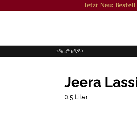
Jetzt Neu: Bestel
089 36196780
Jeera Lass
0,5 Liter