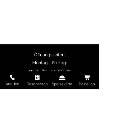
vegetarische Spezialitäten wie Palak
Paneer.
Selbstabholer erhalten 10% Rabatt auf
Hauptgerichte und ab 50 € Bestellwert ist
die Lieferung kostenlos.
Öffnungszeiten:
Montag - Freitag:
11:30 Uhr - 14:00 Uhr
17:00 Uhr - 22:30 Uhr
Anrufen
Reservieren
Speisekarte
Bestellen
Samstag und Sonntag sowie Feiertage:
17:00 Uhr - 22:30 Uhr
Delhi Mehek
Ungererstraße 65
80805 München