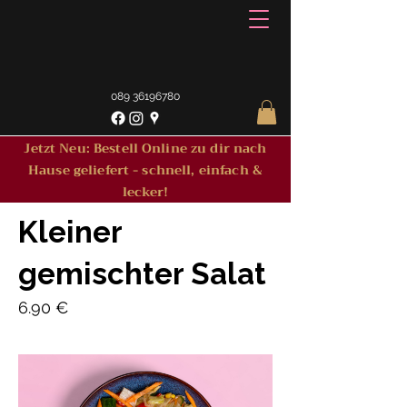
089 36196780
Jetzt Neu: Bestell Online zu dir nach
Hause geliefert - schnell, einfach &
lecker!
Kleiner
gemischter Salat
6.90 €