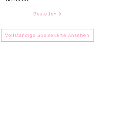
Bestellen
Vollständige Speisekarte Ansehen
Delhi Mehek ist eines der ältesten
indischen Restaurants in München-
Schwabing und bietet seit 2002
authentische indische Küche.
Gäste genießen unsere Speisen vor Ort im
Restaurant, zum Mitnehmen oder per
Online-Bestellung zur Abholung und
Lieferung.
Delhi Mehek ist ideal für Familienessen,
private Feiern, Geschäftsessen und