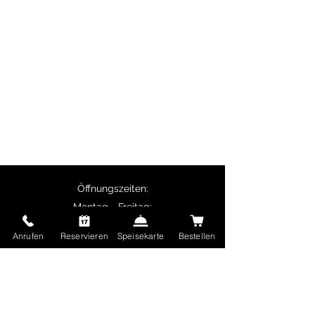
Firmenveranstaltungen.
Besonders beliebt sind Biryani-Gerichte,
Butter Chicken, Chicken Tikka sowie
vegetarische Spezialitäten wie Palak
Paneer.
Selbstabholer erhalten 10% Rabatt auf
Hauptgerichte und ab 50 € Bestellwert ist
die Lieferung kostenlos.
Öffnungszeiten:
Montag - Freitag:
11:30 Uhr - 14:00 Uhr
Anrufen
Reservieren
Speisekarte
Bestellen
17:00 Uhr - 22:30 Uhr
Samstag und Sonntag sowie Feiertage:
17:00 Uhr - 22:30 Uhr