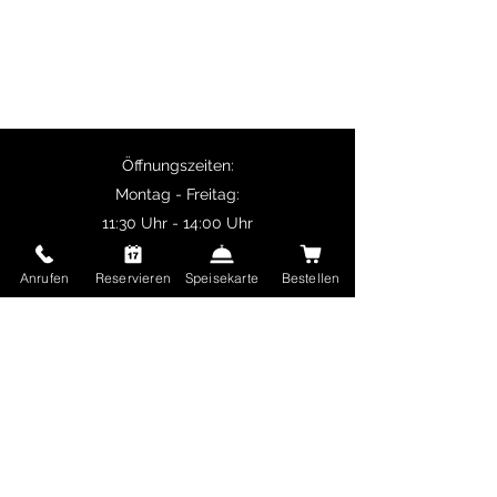
Paneer.
Selbstabholer erhalten 10% Rabatt auf
Hauptgerichte und ab 50 € Bestellwert ist
die Lieferung kostenlos.
Öffnungszeiten:
Montag - Freitag:
11:30 Uhr - 14:00 Uhr
17:00 Uhr - 22:30 Uhr
Anrufen
Reservieren
Speisekarte
Bestellen
Samstag und Sonntag sowie Feiertage:
17:00 Uhr - 22:30 Uhr
Delhi Mehek
Ungererstraße 65
80805 München
Deutschland