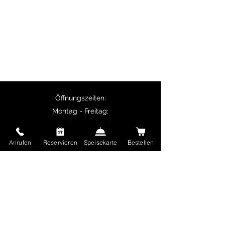
vegetarische Spezialitäten wie Palak
Paneer.
Selbstabholer erhalten 10% Rabatt auf
Hauptgerichte und ab 50 € Bestellwert ist
die Lieferung kostenlos.
Öffnungszeiten:
Montag - Freitag:
11:30 Uhr - 14:00 Uhr
17:00 Uhr - 22:30 Uhr
Anrufen
Reservieren
Speisekarte
Bestellen
Samstag und Sonntag sowie Feiertage:
17:00 Uhr - 22:30 Uhr
Delhi Mehek
Ungererstraße 65
80805 München