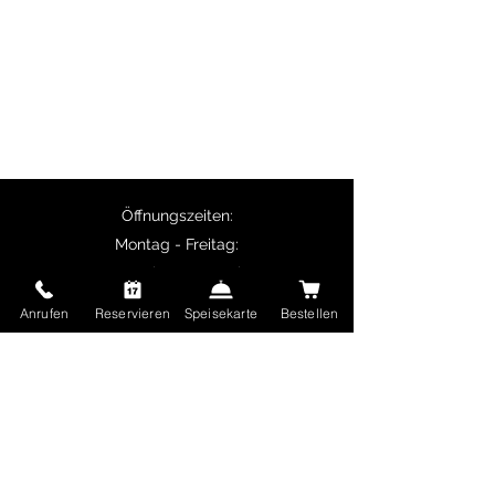
vegetarische Spezialitäten wie Palak
Paneer.
Selbstabholer erhalten 10% Rabatt auf
Hauptgerichte und ab 50 € Bestellwert ist
die Lieferung kostenlos.
Öffnungszeiten:
Montag - Freitag:
11:30 Uhr - 14:00 Uhr
17:00 Uhr - 22:30 Uhr
Anrufen
Reservieren
Speisekarte
Bestellen
Samstag und Sonntag sowie Feiertage:
17:00 Uhr - 22:30 Uhr
Delhi Mehek
Ungererstraße 65
80805 München