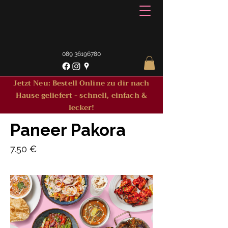
089 36196780
Jetzt Neu: Bestell Online zu dir nach
Hause geliefert - schnell, einfach &
lecker!
Paneer Pakora
7.50 €