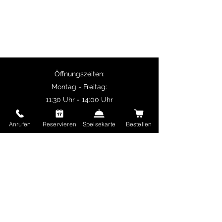
Paneer.
Selbstabholer erhalten 10% Rabatt auf
Hauptgerichte und ab 50 € Bestellwert ist
die Lieferung kostenlos.
Öffnungszeiten:
Montag - Freitag:
11:30 Uhr - 14:00 Uhr
17:00 Uhr - 22:30 Uhr
Anrufen
Reservieren
Speisekarte
Bestellen
Samstag und Sonntag sowie Feiertage:
17:00 Uhr - 22:30 Uhr
Delhi Mehek
Ungererstraße 65
80805 München
Deutschland