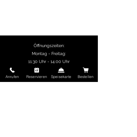
Paneer.
Selbstabholer erhalten 10% Rabatt auf
Hauptgerichte und ab 50 € Bestellwert ist
die Lieferung kostenlos.
Öffnungszeiten:
Montag - Freitag:
11:30 Uhr - 14:00 Uhr
17:00 Uhr - 22:30 Uhr
Anrufen
Reservieren
Speisekarte
Bestellen
Samstag und Sonntag sowie Feiertage:
17:00 Uhr - 22:30 Uhr
Delhi Mehek
Ungererstraße 65
80805 München
Deutschland