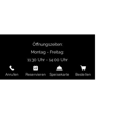
Paneer.
Selbstabholer erhalten 10% Rabatt auf
Hauptgerichte und ab 50 € Bestellwert ist
die Lieferung kostenlos.
Öffnungszeiten:
Montag - Freitag:
11:30 Uhr - 14:00 Uhr
17:00 Uhr - 22:30 Uhr
Anrufen
Reservieren
Speisekarte
Bestellen
Samstag und Sonntag sowie Feiertage:
17:00 Uhr - 22:30 Uhr
Delhi Mehek
Ungererstraße 65
80805 München
Deutschland