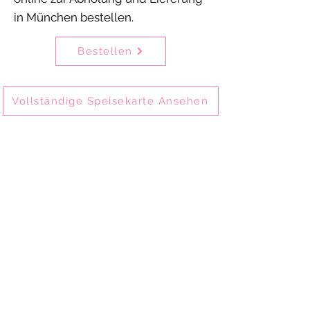
in München bestellen.
Bestellen
Vollständige Speisekarte Ansehen
Delhi Mehek ist eines der ältesten
indischen Restaurants in München-
Schwabing und bietet seit 2002
authentische indische Küche.
Gäste genießen unsere Speisen vor Ort im
Restaurant, zum Mitnehmen oder per
Online-Bestellung zur Abholung und
Lieferung.
Delhi Mehek ist ideal für Familienessen,