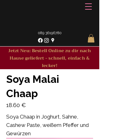
089 36196780
Jetzt Neu: Bestell Online zu dir nach
Hause geliefert - schnell, einfach &
lecker!
Soya Malai
Chaap
18.60 €
Soya Chaap in Joghurt, Sahne,
Cashew Paste, weißem Pfeffer und
Gewürzen