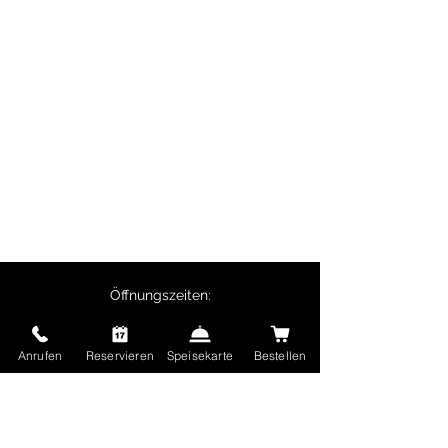
private Feiern, Geschäftsessen und
Firmenveranstaltungen.
Besonders beliebt sind Biryani-Gerichte,
Butter Chicken, Chicken Tikka sowie
vegetarische Spezialitäten wie Palak
Paneer.
Selbstabholer erhalten 10% Rabatt auf
Hauptgerichte und ab 50 € Bestellwert ist
die Lieferung kostenlos.
Öffnungszeiten:
Montag - Freitag:
11:30 Uhr - 14:00 Uhr
Anrufen
Reservieren
Speisekarte
Bestellen
17:00 Uhr - 22:30 Uhr
Samstag und Sonntag sowie Feiertage:
17:00 Uhr - 22:30 Uhr