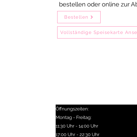
bestellen oder online zur 
Bestellen
Vollständige Speisekarte Ans
Delhi Mehek ist eines der ältest
Gäste genießen unsere Speisen
Delhi Mehek ist i
Besonders beliebt sind Birya
Selbstabholer erhal
Öffnungszeiten:
Montag - Freitag:
11:30 Uhr - 14:00 Uhr
17:00 Uhr - 22:30 Uhr