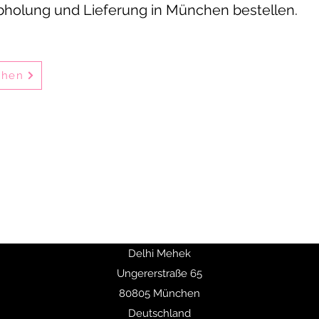
Abholung und Lieferung in München bestellen.
ehen
en indischen Restaurants in München-Schwabing und bietet seit 
 vor Ort im Restaurant, zum Mitnehmen oder per Online-Bestellu
deal für Familienessen, private Feiern, Geschäftsessen und Firm
ni-Gerichte, Butter Chicken, Chicken Tikka sowie vegetarische Sp
ten 10% Rabatt auf Hauptgerichte und ab 50 € Bestellwert ist die 
Delhi Mehek
Ungererstraße 65
80805 München
Deutschland