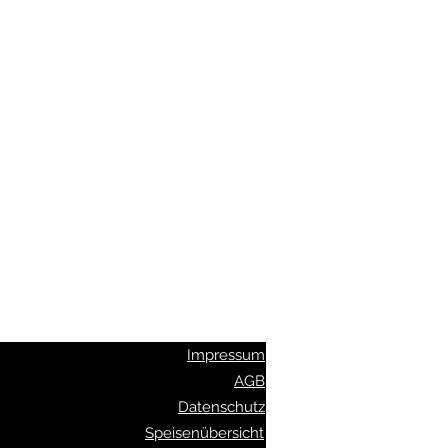
2002 authentische indische Küche.
ng zur Abholung und Lieferung.
enveranstaltungen.
ezialitäten wie Palak Paneer.
Lieferung kostenlos.
Impressum
AGB
Datenschutz
Speisenübersicht