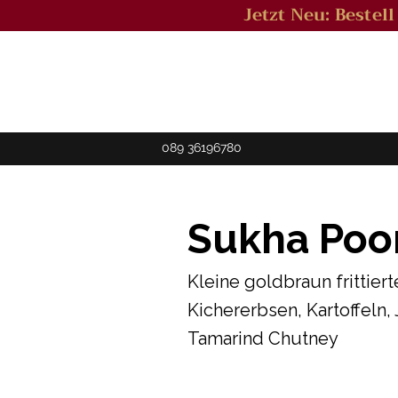
Jetzt Neu: Bestel
089 36196780
Sukha Poor
Kleine goldbraun frittiert
Kichererbsen, Kartoffeln,
Tamarind Chutney