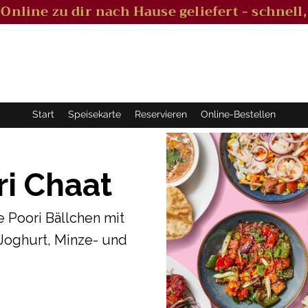
l Online zu dir nach Hause geliefert - schnell,
Start
Speisekarte
Reservieren
Online-Bestellen
i Chaat
e Poori Bällchen mit
 Joghurt, Minze- und