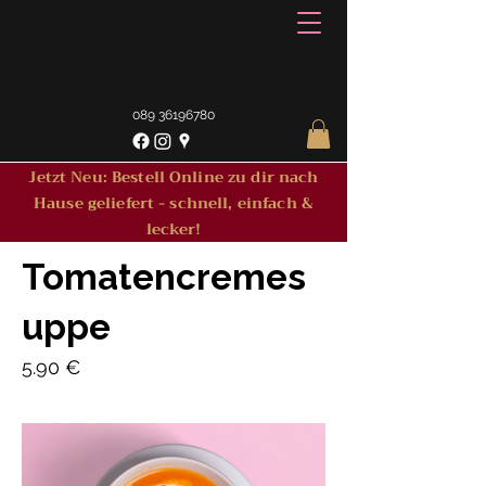
089 36196780
Jetzt Neu: Bestell Online zu dir nach
Hause geliefert - schnell, einfach &
lecker!
Tomatencremes
uppe
5.90 €