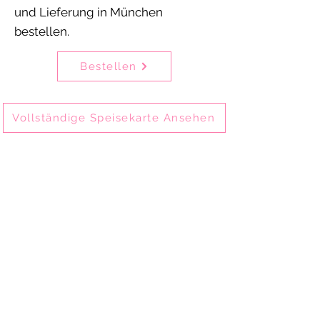
und Lieferung in München
bestellen.
Bestellen
Vollständige Speisekarte Ansehen
Delhi Mehek ist eines der ältesten
indischen Restaurants in München-
Schwabing und bietet seit 2002
authentische indische Küche.
Gäste genießen unsere Speisen vor Ort im
Restaurant, zum Mitnehmen oder per
Online-Bestellung zur Abholung und
Lieferung.