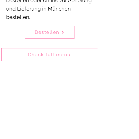
bestellen oder online zur Abholung
und Lieferung in München
bestellen.
Bestellen
Check full menu
Delhi Mehek is one of the oldest
Indian restaurants in Munich’s
Schwabing district and has been
serving authentic Indian cuisine
since 2002.
Guests can enjoy our food in the
restaurant, take it away, or order