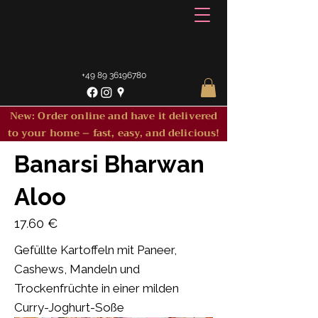
+49 89 36196780
New: Order online and have it delivered
to your home – fast, easy, and delicious!
Banarsi Bharwan
Aloo
17.60 €
Gefüllte Kartoffeln mit Paneer,
Cashews, Mandeln und
Trockenfrüchte in einer milden
Curry-Joghurt-Soße