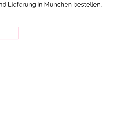
nd Lieferung in München bestellen.
st Indian restaurants in Munich’s Schwabing district
Indian cuisine since 2002.
od in the restaurant, take it away, or order online for
 for family meals, private parties, business lunches 
yani dishes, butter chicken, chicken tikka and vegetari
paneer.
ers in person receive a 10% discount on main courses, 
over €50.