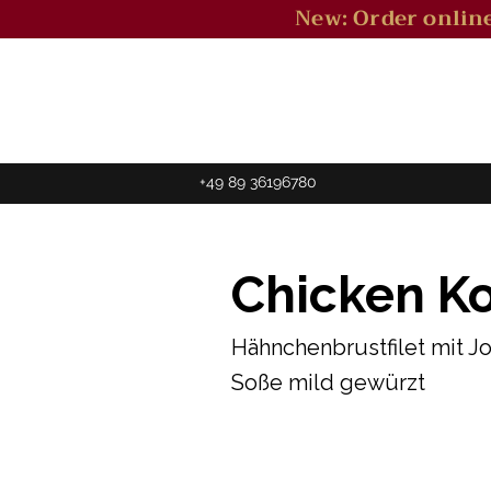
New: Order online
+49 89 36196780
Chicken K
Hähnchenbrustfilet mit J
Soße mild gewürzt