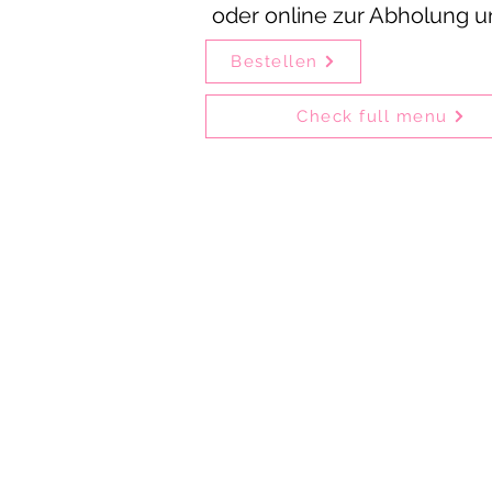
oder online zur Abholung u
Bestellen
Check full menu
Delhi Mehek is one of the olde
Guests can enjoy our fo
Delhi Mehek is ideal
Particularly popular are bir
Customers collecting their ord