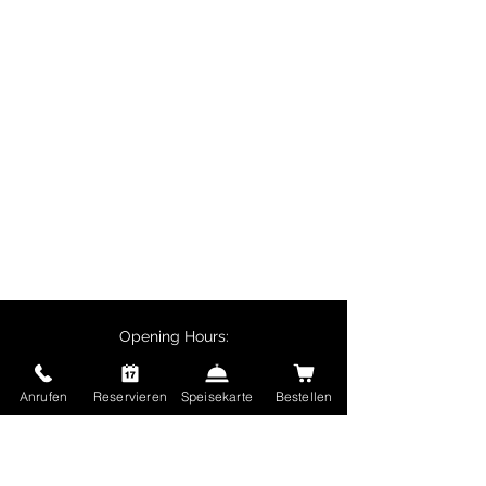
lunches and corporate events.
Particularly popular are biryani
dishes, butter chicken, chicken
tikka and vegetarian specialities
such as palak paneer.
Customers collecting their orders
in person receive a 10% discount
on main courses, and delivery is
free for orders over €50.
Opening Hours:
Monday - Friday:
11:30 - 14:00
Anrufen
Reservieren
Speisekarte
Bestellen
17:00 - 22:30
Saturday and Sunday and public holidays:
17:00 - 22:30