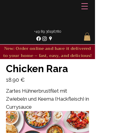
+49 89 36196780
New: Order online and have it delivered
to your home – fast, easy, and delicious!
Chicken Rara
18.90 €
Zartes Hühnerbrustfilet mit
Zwiebeln und Keema (Hackfleisch) in
Currysauce