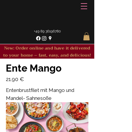
+49 89 36196780
New: Order online and have it delivered
to your home – fast, easy, and delicious!
Ente Mango
21.90 €
Entenbrustfilet mit Mango und
Mandel- Sahnesoße