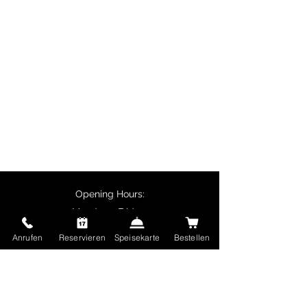
Particularly popular are biryani
dishes, butter chicken, chicken
tikka and vegetarian specialities
such as palak paneer.
Customers collecting their orders
in person receive a 10% discount
on main courses, and delivery is
free for orders over €50.
Opening Hours:
Monday - Friday:
11:30 - 14:00
Anrufen
Reservieren
Speisekarte
Bestellen
17:00 - 22:30
Saturday and Sunday and public holidays:
17:00 - 22:30