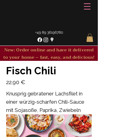
+49 89 36196780
New: Order online and have it delivered
to your home – fast, easy, and delicious!
Fisch Chili
22.90 €
Knusprig gebratener Lachsfilet in
einer würzig-scharfen Chili-Sauce
mit Sojasoße, Paprika, Zwiebeln