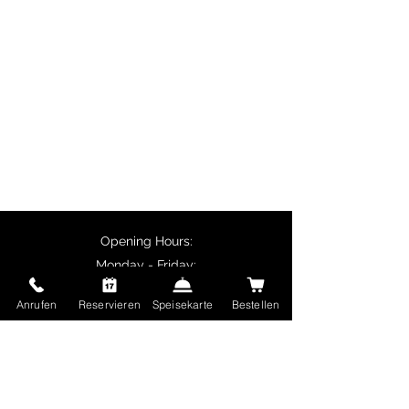
dishes, butter chicken, chicken
tikka and vegetarian specialities
such as palak paneer.
Customers collecting their orders
in person receive a 10% discount
on main courses, and delivery is
free for orders over €50.
Opening Hours:
Monday - Friday:
11:30 - 14:00
Anrufen
Reservieren
Speisekarte
Bestellen
17:00 - 22:30
Saturday and Sunday and public holidays:
17:00 - 22:30