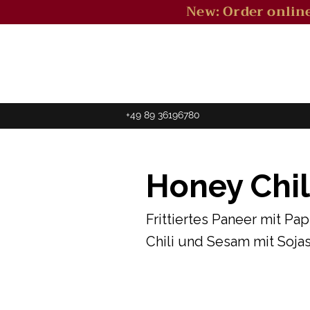
New: Order online
+49 89 36196780
Honey Chil
Frittiertes Paneer mit Pa
Chili und Sesam mit Soj