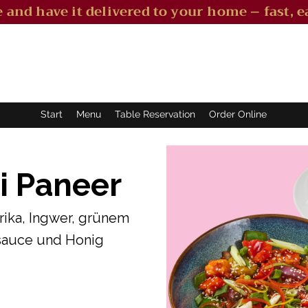
 and have it delivered to your home – fast, ea
Start
Menu
Table Reservation
Order Online
i Paneer
prika, Ingwer, grünem
asauce und Honig