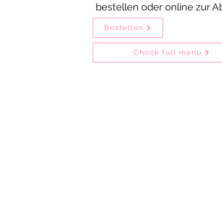
bestellen oder online zur 
Bestellen
Check full menu
Delhi Mehek is one of the olde
Guests can enjoy our fo
Delhi Mehek is ideal
Particularly popular are bir
Customers collecting their ord