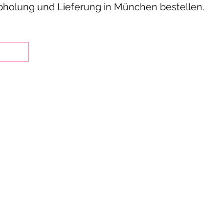
Abholung und Lieferung in München bestellen.
st Indian restaurants in Munich’s Schwabing district
Indian cuisine since 2002.
od in the restaurant, take it away, or order online for
 for family meals, private parties, business lunches 
yani dishes, butter chicken, chicken tikka and vegetari
paneer.
ers in person receive a 10% discount on main courses, 
over €50.