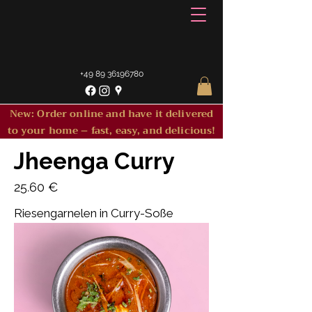
+49 89 36196780
New: Order online and have it delivered
to your home – fast, easy, and delicious!
Jheenga Curry
25.60 €
Riesengarnelen in Curry-Soße