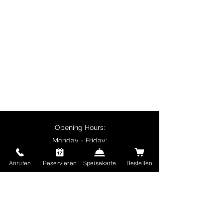
dishes, butter chicken, chicken
tikka and vegetarian specialities
such as palak paneer.
Customers collecting their orders
in person receive a 10% discount
on main courses, and delivery is
free for orders over €50.
Opening Hours:
Monday - Friday:
11:30 - 14:00
Anrufen
Reservieren
Speisekarte
Bestellen
17:00 - 22:30
Saturday and Sunday and public holidays:
17:00 - 22:30