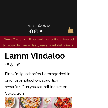
+49 89 36196780
New: Order online and have it delivered
to your home – fast, easy, and delicious!
Lamm Vindaloo
18.80 €
Ein würzig-scharfes Lammgericht in
einer aromatischen, säuerlich-
scharfen Currysauce mit indischen
Gewürzen