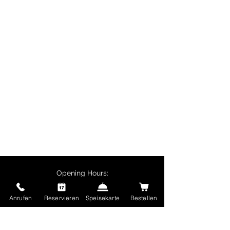
lunches and corporate events.
Particularly popular are biryani
dishes, butter chicken, chicken
tikka and vegetarian specialities
such as palak paneer.
Customers collecting their orders
in person receive a 10% discount
on main courses, and delivery is
free for orders over €50.
Opening Hours:
Monday - Friday:
Anrufen
Reservieren
Speisekarte
Bestellen
11:30 - 14:00
17:00 - 22:30
Saturday and Sunday and public holidays: