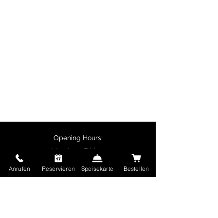
Particularly popular are biryani
dishes, butter chicken, chicken
tikka and vegetarian specialities
such as palak paneer.
Customers collecting their orders
in person receive a 10% discount
on main courses, and delivery is
free for orders over €50.
Opening Hours:
Monday - Friday:
11:30 - 14:00
Anrufen
Reservieren
Speisekarte
Bestellen
17:00 - 22:30
Saturday and Sunday and public holidays:
17:00 - 22:30