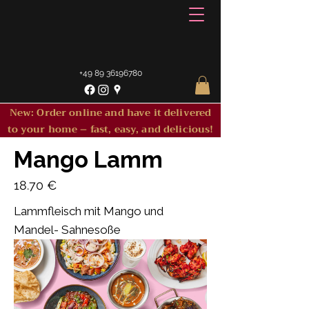
+49 89 36196780
New: Order online and have it delivered
to your home – fast, easy, and delicious!
Mango Lamm
18.70 €
Lammfleisch mit Mango und
Mandel- Sahnesoße