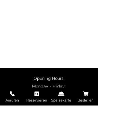
dishes, butter chicken, chicken
tikka and vegetarian specialities
such as palak paneer.
Customers collecting their orders
in person receive a 10% discount
on main courses, and delivery is
free for orders over €50.
Opening Hours:
Monday - Friday:
11:30 - 14:00
Anrufen
Reservieren
Speisekarte
Bestellen
17:00 - 22:30
Saturday and Sunday and public holidays:
17:00 - 22:30