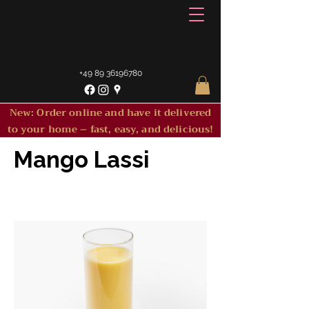
+49 89 36196780
New: Order online and have it delivered
to your home – fast, easy, and delicious!
Mango Lassi