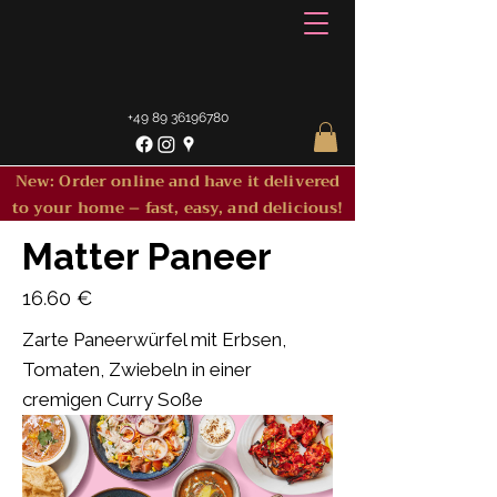
+49 89 36196780
New: Order online and have it delivered
to your home – fast, easy, and delicious!
Matter Paneer
16.60 €
Zarte Paneerwürfel mit Erbsen,
Tomaten, Zwiebeln in einer
cremigen Curry Soße