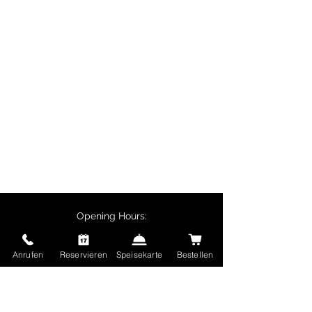
lunches and corporate events.
Particularly popular are biryani
dishes, butter chicken, chicken
tikka and vegetarian specialities
such as palak paneer.
Customers collecting their orders
in person receive a 10% discount
on main courses, and delivery is
free for orders over €50.
Opening Hours:
Monday - Friday:
11:30 - 14:00
Anrufen
Reservieren
Speisekarte
Bestellen
17:00 - 22:30
Saturday and Sunday and public holidays:
17:00 - 22:30