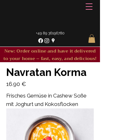
+49 89 36196780
New: Order online and have it delivered
to your home – fast, easy, and delicious!
Navratan Korma
16.90 €
Frisches Gemüse in Cashew Soße
mit Joghurt und Kokosflocken