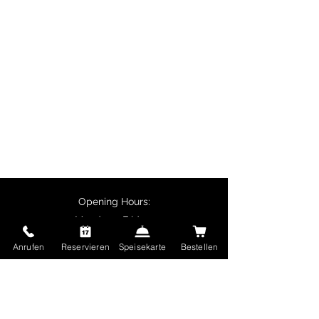
Particularly popular are biryani
dishes, butter chicken, chicken
tikka and vegetarian specialities
such as palak paneer.
Customers collecting their orders
in person receive a 10% discount
on main courses, and delivery is
free for orders over €50.
Opening Hours:
Monday - Friday:
11:30 - 14:00
Anrufen
Reservieren
Speisekarte
Bestellen
17:00 - 22:30
Saturday and Sunday and public holidays:
17:00 - 22:30