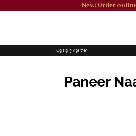
New: Order online
+49 89 36196780
Paneer Na