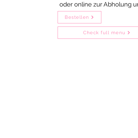
oder online zur Abholung u
Bestellen
Check full menu
Delhi Mehek is one of the olde
Guests can enjoy our fo
Delhi Mehek is ideal
Particularly popular are bir
Customers collecting their ord