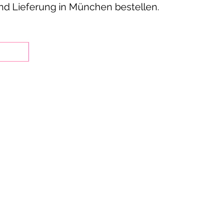
nd Lieferung in München bestellen.
st Indian restaurants in Munich’s Schwabing district
Indian cuisine since 2002.
od in the restaurant, take it away, or order online for
 for family meals, private parties, business lunches 
yani dishes, butter chicken, chicken tikka and vegetari
paneer.
ers in person receive a 10% discount on main courses, 
over €50.