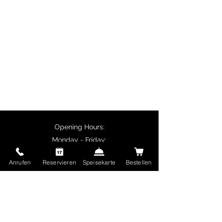
dishes, butter chicken, chicken
tikka and vegetarian specialities
such as palak paneer.
Customers collecting their orders
in person receive a 10% discount
on main courses, and delivery is
free for orders over €50.
Opening Hours:
Monday - Friday:
11:30 - 14:00
Anrufen
Reservieren
Speisekarte
Bestellen
17:00 - 22:30
Saturday and Sunday and public holidays:
17:00 - 22:30