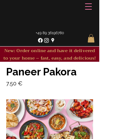
+49 89 36196780
New: Order online and have it delivered
to your home – fast, easy, and delicious!
Paneer Pakora
7.50 €