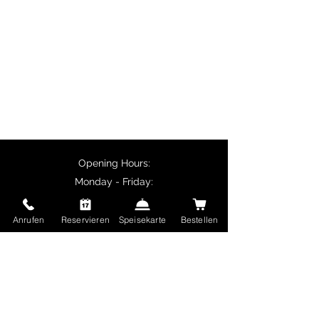
tikka and vegetarian specialities
such as palak paneer.
Customers collecting their orders
in person receive a 10% discount
on main courses, and delivery is
free for orders over €50.
Opening Hours:
Monday - Friday:
11:30 - 14:00
17:00 - 22:30
Anrufen
Reservieren
Speisekarte
Bestellen
Saturday and Sunday and public holidays:
17:00 - 22:30
Delhi Mehek