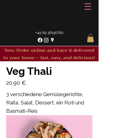
+49 89 36196780
New: Order online and have it delivered
to your home – fast, easy, and delicious!
Veg Thali
20.90 €
3 verschiedene Gemüsegerichte,
Raita, Salat, Dessert, ein Roti und
Basmati-Reis